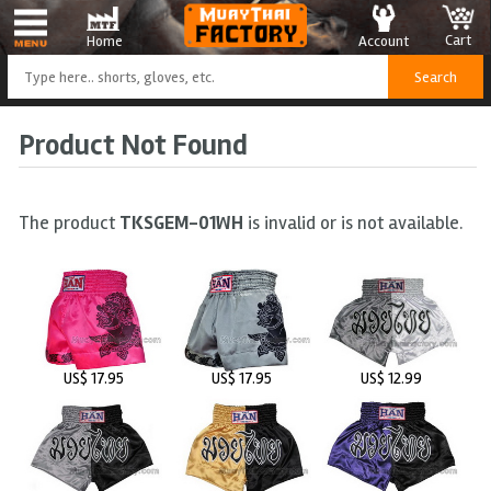
Cart
Account
Home
Product Not Found
The product
TKSGEM-01WH
is invalid or is not available.
US$ 17.95
US$ 17.95
US$ 12.99