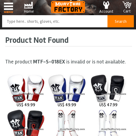
Cart
Account
Home
Product Not Found
The product
MTF-S-018EX
is invalid or is not available.
US$ 49.99
US$ 49.99
US$ 47.99