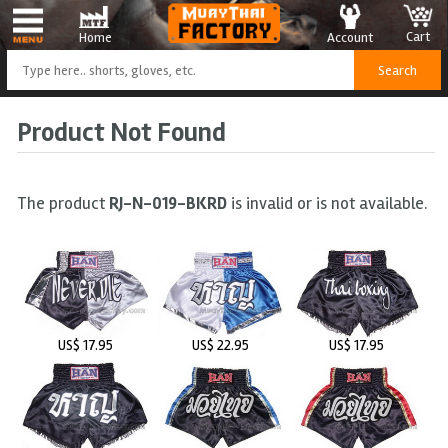
Cart
Account
Home
Product Not Found
The product
RJ-N-019-BKRD
is invalid or is not available.
US$ 17.95
US$ 22.95
US$ 17.95