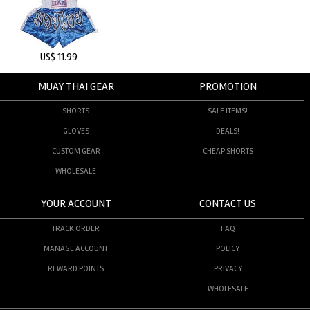
US$ 11.99
MUAY THAI GEAR
PROMOTION
SHORTS
SALE ITEMS!
GLOVES
DEALS!
CUSTOM GEAR
CHEAP SHORTS
WHOLESALE
YOUR ACCOUNT
CONTACT US
TRACK ORDER
FAQ
MANAGE ACCOUNT
POLICY
REWARD POINTS
PRIVACY
WHOLESALE