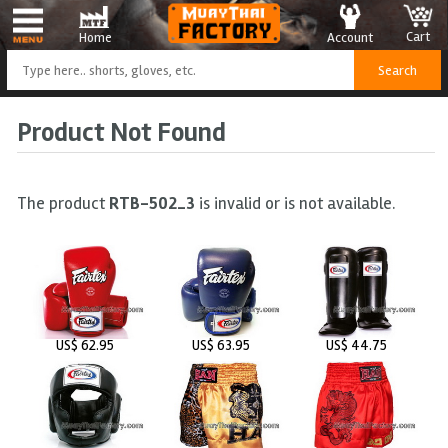
Cart
Account
Home
Product Not Found
The product
RTB-502_3
is invalid or is not available.
US$ 62.95
US$ 63.95
US$ 44.75