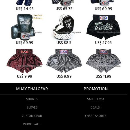
US$ 44.95
US$ 65.75
US$ 69.99
US$ 69.99
US$ 88.5
US$ 27.95
US$ 9.99
US$ 9.99
US$ 11.99
MUAY THAI GEAR
PROMOTION
SHORTS
SALE ITEMS!
GLOVES
DEALS!
CUSTOM GEAR
CHEAP SHORTS
WHOLESALE