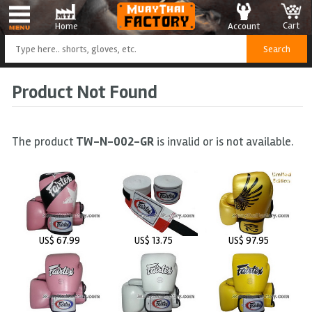
Cart
Account
Home
Product Not Found
The product
TW-N-002-GR
is invalid or is not available.
US$ 67.99
US$ 13.75
US$ 97.95