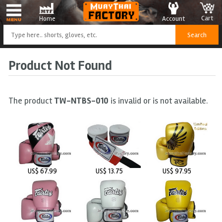
Cart
Account
Home
Product Not Found
The product
TW-NTBS-010
is invalid or is not available.
US$ 67.99
US$ 13.75
US$ 97.95