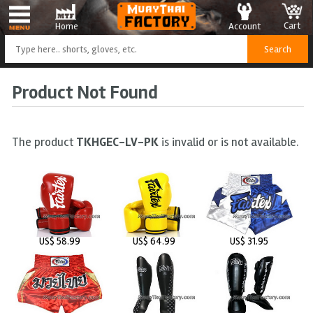
Cart
Account
Home
Product Not Found
The product
TKHGEC-LV-PK
is invalid or is not available.
US$ 58.99
US$ 64.99
US$ 31.95