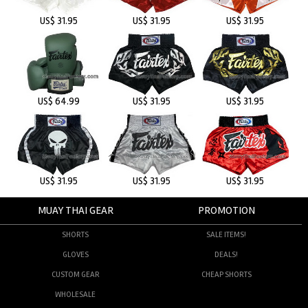
US$ 31.95
US$ 31.95
US$ 31.95
US$ 64.99
US$ 31.95
US$ 31.95
US$ 31.95
US$ 31.95
US$ 31.95
MUAY THAI GEAR
PROMOTION
SHORTS
SALE ITEMS!
GLOVES
DEALS!
CUSTOM GEAR
CHEAP SHORTS
WHOLESALE