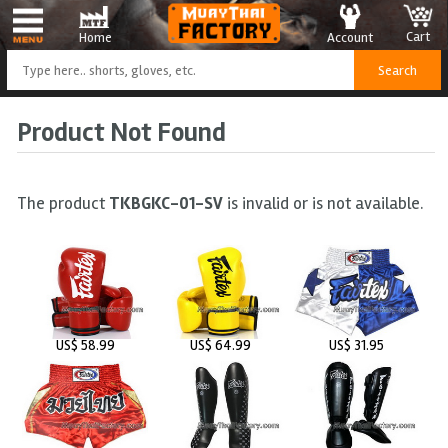
Cart
Account
Home
Product Not Found
The product
TKBGKC-01-SV
is invalid or is not available.
US$ 58.99
US$ 64.99
US$ 31.95